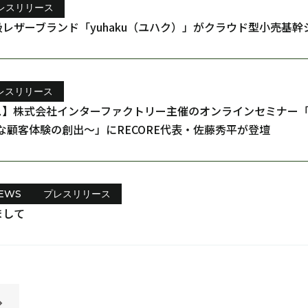
レスリリース
レザーブランド「yuhaku（ユハク）」がクラウド型小売基幹シ
レスリリース
】株式会社インターファクトリー主催のオンラインセミナー「ク
な顧客体験の創出〜」にRECORE代表・佐藤秀平が登壇
EWS
プレスリリース
まして