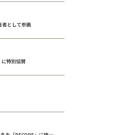
任者として参画
26」に特別協賛
名を「RECORE」に統一