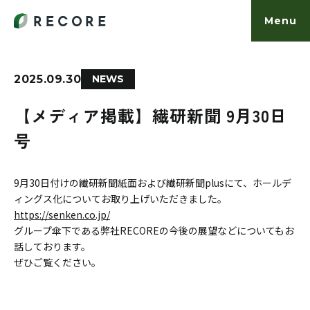
Menu
2025.09.30
NEWS
事業内容
【メディア掲載】繊研新聞 9月30日
号
お知らせ
カルチャー
9月30日付けの繊研新聞紙面および繊研新聞plusにて、ホールデ
ィングス化についてお取り上げいただきました。
https://senken.co.jp/
働く人
グループ傘下である弊社RECOREの今後の展望などについてもお
話しております。
ぜひご覧ください。
会社概要