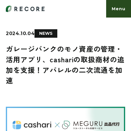
Menu
2024.10.04
NEWS
事業内容
ガレージバンクのモノ資産の管理・
活用アプリ、cashariの取扱商材の追
お知らせ
加を支援！アパレルの二次流通を加
カルチャー
速
働く人
会社概要